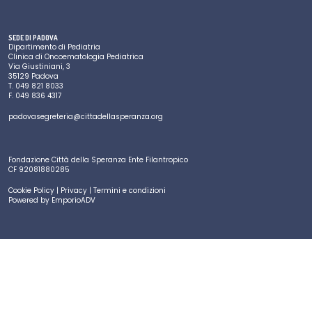
SEDE DI PADOVA
Dipartimento di Pediatria
Clinica di Oncoematologia Pediatrica
Via Giustiniani, 3
35129 Padova
T.
049 821 8033
F.
049 836 4317
padovasegreteria@cittadellasperanza.org
Fondazione Città della Speranza Ente Filantropico
CF 92081880285
Cookie Policy
|
Privacy
|
Termini e condizioni
Powered by
EmporioADV