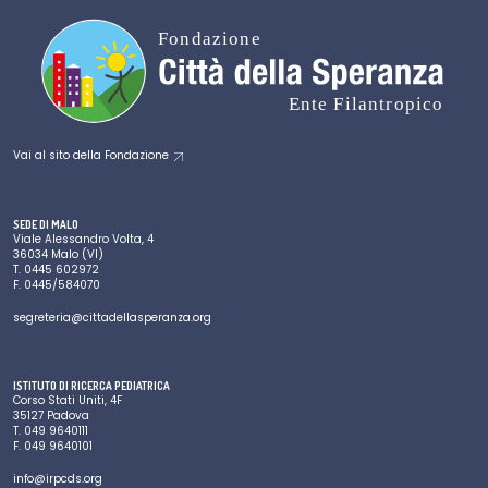
Vai al sito della Fondazione
SEDE DI MALO
Viale Alessandro Volta, 4
36034 Malo (VI)
T.
0445 602972
F.
0445/584070
segreteria@cittadellasperanza.org
ISTITUTO DI RICERCA PEDIATRICA
Corso Stati Uniti, 4F
35127 Padova
T.
049 9640111
F.
049 9640101
info@irpcds.org